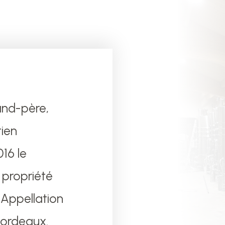
and-père,
tien
16 le
propriété
d’Appellation
Bordeaux.